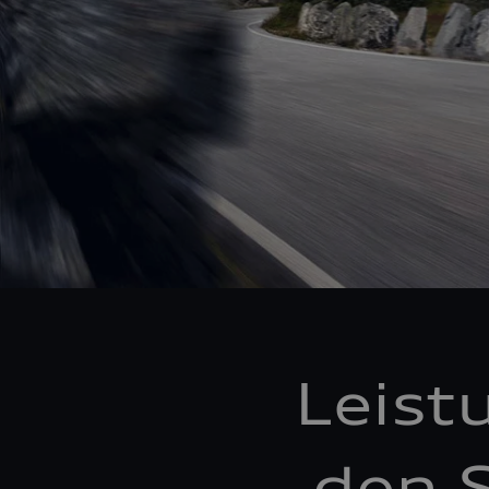
Leist
den S