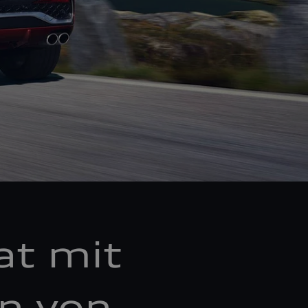
at mit
en von