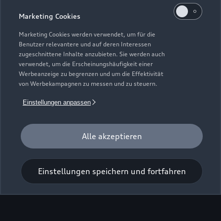
Marketing Cookies
Bahnhofstraße 16
Marketing Cookies werden verwendet, um für die
15848 Beeskow
Benutzer relevantere und auf deren Interessen
zugeschnittene Inhalte anzubieten. Sie werden auch
verwendet, um die Erscheinungshäufigkeit einer
03366 4200
Werbeanzeige zu begrenzen und um die Effektivität
von Werbekampagnen zu messen und zu steuern.
info@ah-maerkisches-tor.de
Einstellungen anpassen
Kontaktdaten herunterladen
Alle akzeptieren
Öffnungszeiten
Einstellungen speichern und fortfahren
Service
Geschlossen
,
öffnet am
Montag 07:00