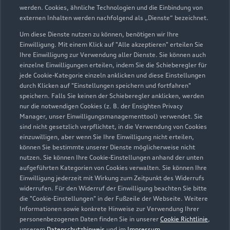
werden. Cookies, ähnliche Technologien und die Einbindung von
externen Inhalten werden nachfolgend als „Dienste“ bezeichnet.
Wir beraten Sie gerne
Um diese Dienste nutzen zu können, benötigen wir Ihre
Einwilligung. Mit einem Klick auf "Alle akzeptieren" erteilen Sie
Hier finden Sie die passenden Ansprechpartnerinnen
Ihre Einwilligung zur Verwendung aller Dienste. Sie können auch
einzelne Einwilligungen erteilen, indem Sie die Schieberegler für
und Ansprechpartner.
jede Cookie-Kategorie einzeln anklicken und diese Einstellungen
durch Klicken auf "Einstellungen speichern und fortfahren"
speichern. Falls Sie keinen der Schieberegler anklicken, werden
Zur Teamübersicht
nur die notwendigen Cookies (z. B. der Ensighten Privacy
Manager, unser Einwilligungsmanagementtool) verwendet. Sie
sind nicht gesetzlich verpflichtet, in die Verwendung von Cookies
einzuwilligen, aber wenn Sie Ihre Einwilligung nicht erteilen,
können Sie bestimmte unserer Dienste möglicherweise nicht
nutzen. Sie können Ihre Cookie-Einstellungen anhand der unten
aufgeführten Kategorien von Cookies verwalten. Sie können Ihre
Einwilligung jederzeit mit Wirkung zum Zeitpunkt des Widerrufs
Serviceberater kontaktieren
widerrufen. Für den Widerruf der Einwilligung beachten Sie bitte
die "Cookie-Einstellungen" in der Fußzeile der Webseite. Weitere
Informationen sowie konkrete Hinweise zur Verwendung Ihrer
personenbezogenen Daten finden Sie in unserer
Cookie Richtlinie
,
unserem
Datenschutzhinweis
und im
Impressum
.